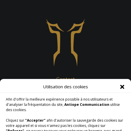
Contact
Utilisation des cookies
Tél. : 06 79 01 90 28
Contacter par e-mail
Afin d'offrir la meilleure expérience possible à nos utilisateurs et
d'analyser la fréquentation du site,
Antiope Communication
utilise
Nos services
des cookies.
Site web & référencement
Cliquez sur
"Accepter"
afin d'autoriser la sauvegarde des cookies sur
Supports imprimés
votre appareil et si vous n'aimez pas les cookies, cliquez sur
Réseaux sociaux
"Refuser"
, on pourra toujours vous préparer un brownie avec grand