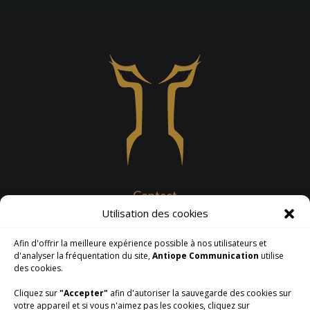
Contact
Utilisation des cookies
Tél. : 06 79 01 90 28
Contacter par e-mail
Afin d'offrir la meilleure expérience possible à nos utilisateurs et
d'analyser la fréquentation du site,
Antiope Communication
utilise
Nos services
des cookies.
Site web & référencement
Cliquez sur
"Accepter"
afin d'autoriser la sauvegarde des cookies sur
Supports imprimés
votre appareil et si vous n'aimez pas les cookies, cliquez sur